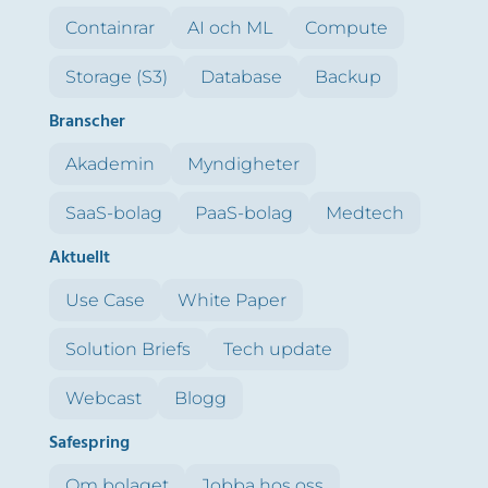
Containrar
AI och ML
Compute
Storage (S3)
Database
Backup
Branscher
Akademin
Myndigheter
SaaS-bolag
PaaS-bolag
Medtech
Aktuellt
Use Case
White Paper
Solution Briefs
Tech update
Webcast
Blogg
Safespring
Om bolaget
Jobba hos oss