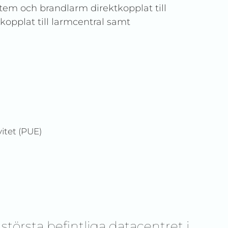
tem och brandlarm direktkopplat till
kopplat till larmcentral samt
vitet (PUE)
största befintliga datacentret i