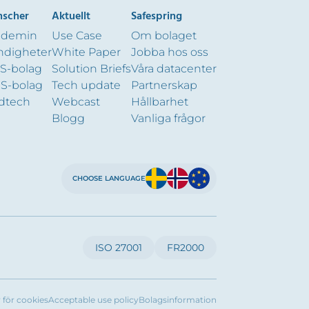
nscher
Aktuellt
Safespring
ademin
Use Case
Om bolaget
digheter
White Paper
Jobba hos oss
S-bolag
Solution Briefs
Våra datacenter
S-bolag
Tech update
Partnerskap
dtech
Webcast
Hållbarhet
Blogg
Vanliga frågor
CHOOSE LANGUAGE
ISO 27001
FR2000
r för cookies
Acceptable use policy
Bolagsinformation