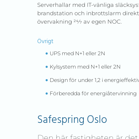
Serverhallar med IT-vänliga släcksys
brandstation och inbrottslarm direkt
övervakning 24⁄7 av egen NOC.
Övrigt
UPS med N+1 eller 2N
Kylsystem med N+1 eller 2N
Design för under 1,2 i energieffekti
Förberedda för energiåtervinning
Safespring Oslo
Den här fastigheten är det 