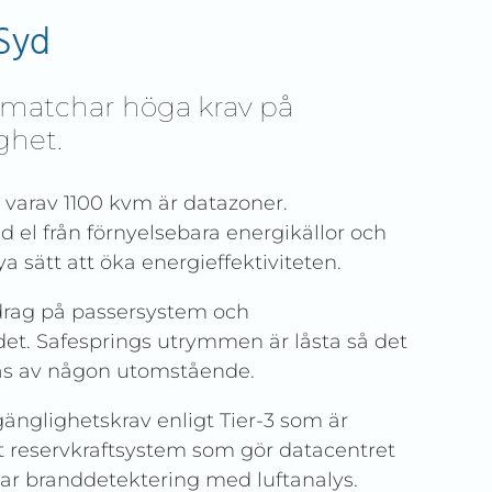
Syd
 matchar höga krav på
ghet.
 varav 1100 kvm är datazoner.
d el från förnyelsebara energikällor och
a sätt att öka energieffektiviteten.
drag på passersystem och
et. Safesprings utrymmen är låsta så det
ras av någon utomstående.
änglighetskrav enligt Tier-3 som är
tt reservkraftsystem som gör datacentret
ar branddetektering med luftanalys.