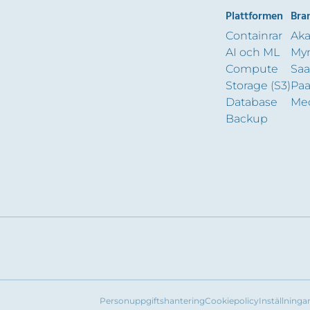
Plattformen
Bra
Containrar
Ak
AI och ML
Myn
Compute
Saa
Storage (S3)
Paa
Database
Me
Backup
Personuppgiftshantering
Cookiepolicy
Inställninga