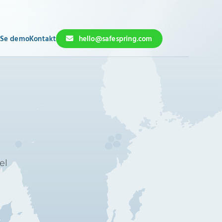
Se demo
Kontakt
hello@safespring.com
el