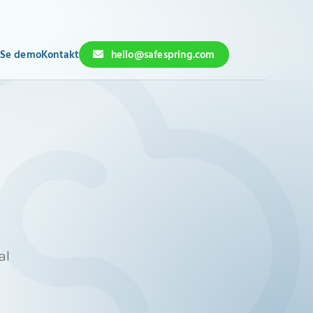
Se demo
Kontakt
hello@safespring.com
al