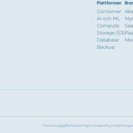
Plattformen
Bra
Containrar
Ak
AI och ML
Myn
Compute
Saa
Storage (S3)
Paa
Database
Me
Backup
Personuppgiftshantering
Cookiepolicy
Inställninga