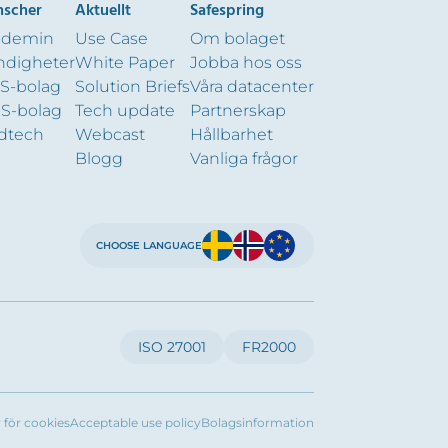
nscher
Aktuellt
Safespring
ademin
Use Case
Om bolaget
digheter
White Paper
Jobba hos oss
S-bolag
Solution Briefs
Våra datacenter
S-bolag
Tech update
Partnerskap
dtech
Webcast
Hållbarhet
Blogg
Vanliga frågor
CHOOSE LANGUAGE
ISO 27001
FR2000
r för cookies
Acceptable use policy
Bolagsinformation