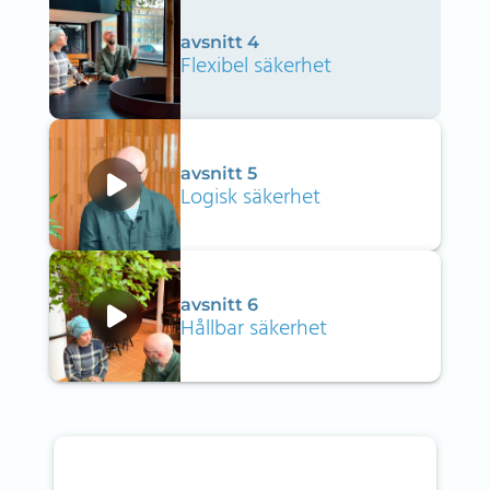
avsnitt 4
Flexibel säkerhet
avsnitt 5
Logisk säkerhet
avsnitt 6
Hållbar säkerhet