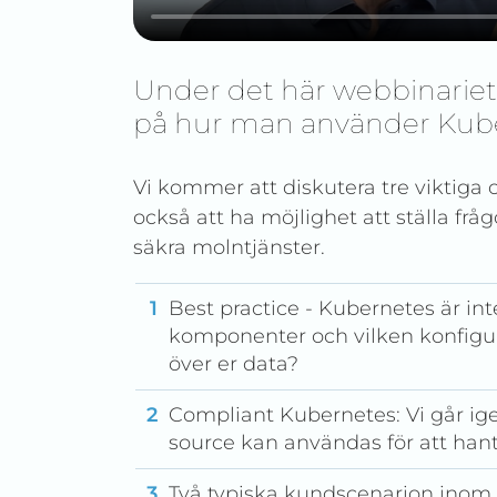
Under det här webbinariet
på hur man använder Kub
Vi kommer att diskutera tre viktig
också att ha möjlighet att ställa frå
säkra molntjänster.
Best practice - Kubernetes är inte
komponenter och vilken konfigura
över er data?
Compliant Kubernetes: Vi går ig
source kan användas för att hante
Två typiska kundscenarion inom 