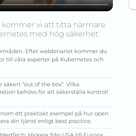
 kommer vi att titta närmare
ernetes med hög säkerhet.
a områden. Efter webbinariet kommer du
gor till våra experter på Kubernetes och
 säkert “out of the box”. Vilka
tion behövs för att säkerställa kontroll
enom ett praktiskt exempel på hur open
ra din tjänst enligt best practice.
MedTech: Migrera från USA till Europa