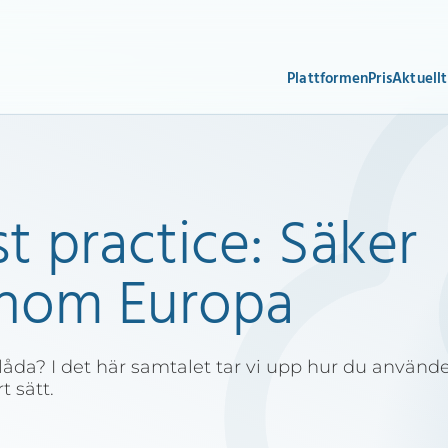
Plattformen
Pris
Aktuellt
 practice: Säker
inom Europa
låda? I det här samtalet tar vi upp hur du använd
t sätt.