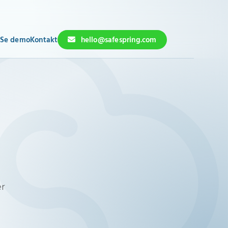
Se demo
Kontakt
hello@safespring.com
er