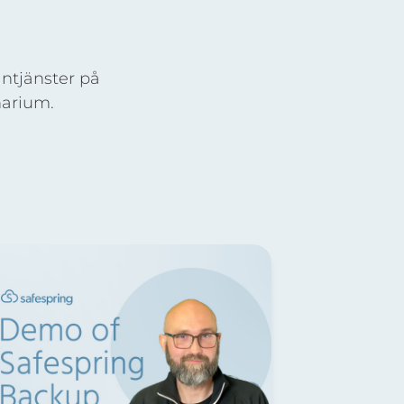
ntjänster på
narium.