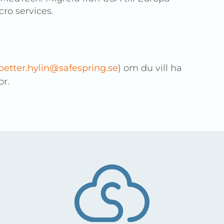
cro services.
petter.hylin@safespring.se
) om du vill ha
or.