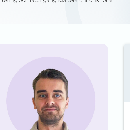
tering och lättillgängliga telefonifunktioner.