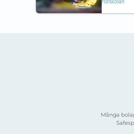
förskolan
Många bolag
Safesp