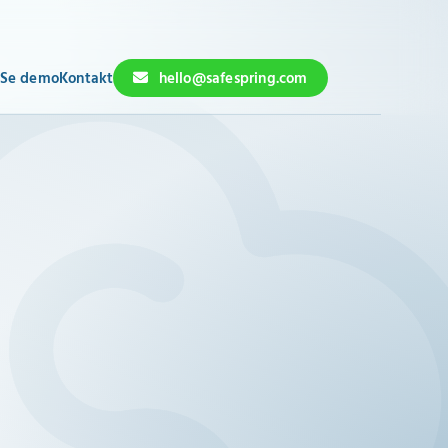
Se demo
Kontakt
hello@safespring.com