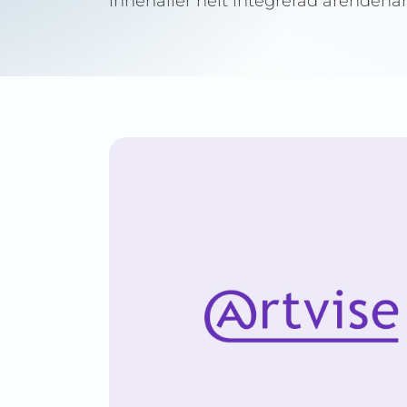
innehåller helt integrerad ärendehan