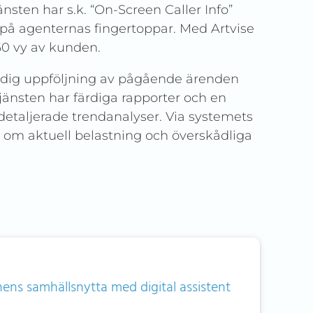
änsten har s.k. “On-Screen Caller Info”
t på agenternas fingertoppar. Med Artvise
60 vy av kunden.
midig uppföljning av pågående ärenden
jänsten har färdiga rapporter och en
detaljerade trendanalyser. Via systemets
 om aktuell belastning och överskådliga
s samhällsnytta med digital assistent