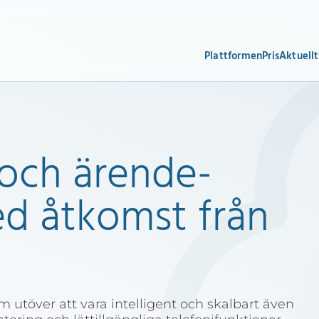
Plattformen
Pris
Aktuellt
och ärende­
d åtkomst från
m utöver att vara intelligent och skalbart även