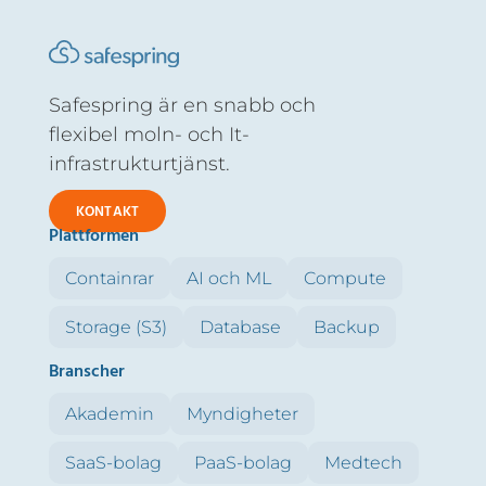
Safespring är en snabb och
flexibel moln- och It-
infrastrukturtjänst.
KONTAKT
Plattformen
Containrar
AI och ML
Compute
Storage (S3)
Database
Backup
Branscher
Akademin
Myndigheter
SaaS-bolag
PaaS-bolag
Medtech