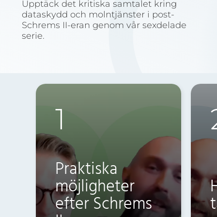
Upptäck det kritiska samtalet kring
dataskydd och molntjänster i post-
Schrems II-eran genom vår sexdelade
serie.
1
Praktiska
möjligheter
H
efter Schrems