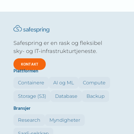
Safespring er en rask og fleksibel
sky- og IT-infrastrukturtjeneste.
KONTAKT
Plattformen
Containere
AI og ML
Compute
Storage (S3)
Database
Backup
Bransjer
Research
Myndigheter
SaaS-selskap