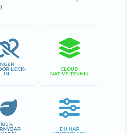
g.
INGEN
DOR LOCK-
CLOUD
IN
NATIVE-TEKNIK
100%
RNYBAR
DU HAR