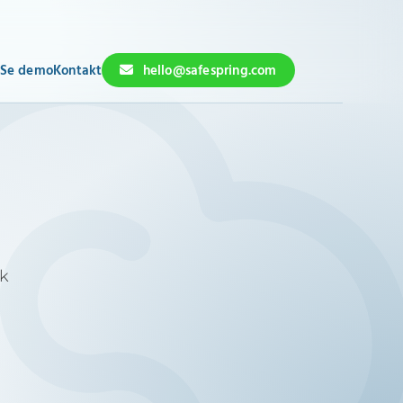
Se demo
Kontakt
hello@safespring.com
sk