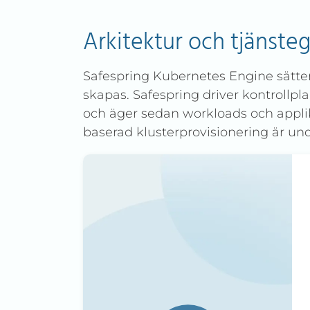
Arkitektur och tjänste
Safespring Kubernetes Engine sätter
skapas. Safespring driver kontrollpla
och äger sedan workloads och applika
baserad klusterprovisionering är und