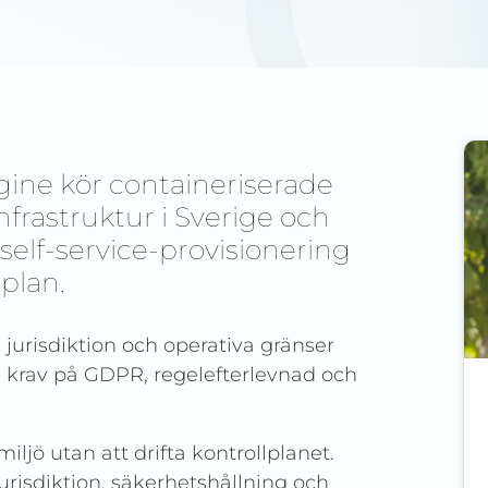
ine kör containeriserade
nfrastruktur i Sverige och
self-service-provisionering
plan.
jurisdiktion och operativa gränser
id krav på GDPR, regelefterlevnad och
ljö utan att drifta kontrollplanet.
urisdiktion, säkerhetshållning och