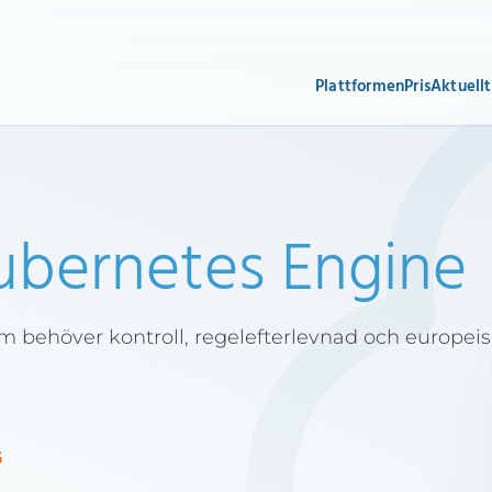
Plattformen
Pris
Aktuellt
ubernetes Engine
m behöver kontroll, regelefterlevnad och europei
G