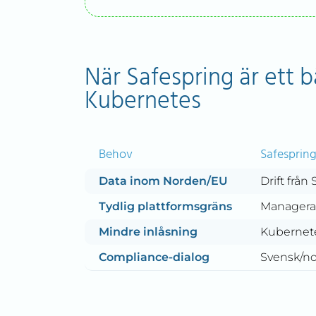
När Safespring är ett b
Kubernetes
Behov
Safesprin
Data inom Norden/EU
Drift från
Tydlig plattformsgräns
Managerad
Mindre inlåsning
Kubernete
Compliance-dialog
Svensk/no