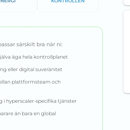
ENERGI
KONTROLLEN
ssar särskilt bra när ni:
själva äga hela kontrollplanet
g eller digital suveränitet
ellan plattformsteam och
ng i hyperscaler-specifika tjänster
arare än bara en global