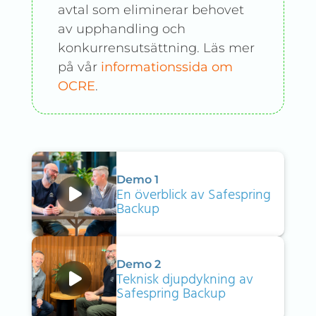
avtal som eliminerar behovet
av upphandling och
konkurrensutsättning. Läs mer
på vår
informationssida om
OCRE
.
Demo 1
En överblick av Safespring
Backup
Demo 2
Teknisk djupdykning av
Safespring Backup