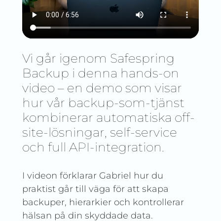
Vi går igenom Safespring
Backup i denna hands-on
video – en demo som visar
hur vår backup-som-tjänst
kombinerar automatiska off-
site-lösningar, self-service
och full API-integration.
I videon förklarar Gabriel hur du
praktist går till väga för att skapa
backuper, hierarkier och kontrollerar
hälsan på din skyddade data.