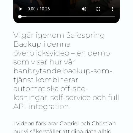
Vi går igenom Safespring
Backup i denna
överblicksvideo – en demo
som visar hur vår
banbrytande backup-som-
tjänst kombinerar
automatiska off-site-
lösningar, self-service och full
API-integration.
I videon förklarar Gabriel och Christian
hur vi säkerställer att dina data alltid