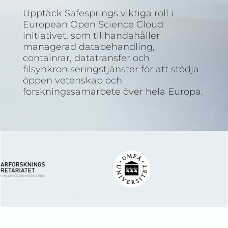
Upptäck Safesprings viktiga roll i
European Open Science Cloud
initiativet, som tillhandahåller
managerad databehandling,
containrar, datatransfer och
filsynkroniseringstjänster för att stödja
öppen vetenskap och
forskningssamarbete över hela Europa.