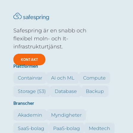
Safespring är en snabb och
flexibel moln- och It-
infrastrukturtjänst.
KONTAKT
Plattformen
Containrar
AI och ML
Compute
Storage (S3)
Database
Backup
Branscher
Akademin
Myndigheter
SaaS-bolag
PaaS-bolag
Medtech