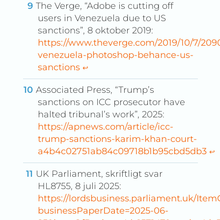
The Verge, “Adobe is cutting off
users in Venezuela due to US
sanctions”, 8 oktober 2019:
https://www.theverge.com/2019/10/7/20
venezuela-photoshop-behance-us-
sanctions
↩︎
Associated Press, “Trump’s
sanctions on ICC prosecutor have
halted tribunal’s work”, 2025:
https://apnews.com/article/icc-
trump-sanctions-karim-khan-court-
a4b4c02751ab84c09718b1b95cbd5db3
↩︎
UK Parliament, skriftligt svar
HL8755, 8 juli 2025:
https://lordsbusiness.parliament.uk/Ite
businessPaperDate=2025-06-