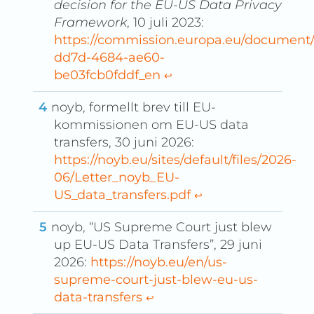
decision for the EU-US Data Privacy
Framework
, 10 juli 2023:
https://commission.europa.eu/document
dd7d-4684-ae60-
be03fcb0fddf_en
↩︎
noyb, formellt brev till EU-
kommissionen om EU-US data
transfers, 30 juni 2026:
https://noyb.eu/sites/default/files/2026-
06/Letter_noyb_EU-
US_data_transfers.pdf
↩︎
noyb, “US Supreme Court just blew
up EU-US Data Transfers”, 29 juni
2026:
https://noyb.eu/en/us-
supreme-court-just-blew-eu-us-
data-transfers
↩︎