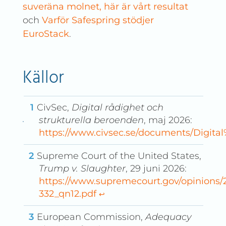
suveräna molnet, här är vårt resultat
och
Varför Safespring stödjer
EuroStack
.
Källor
CivSec,
Digital rådighet och
strukturella beroenden
, maj 2026:
https://www.civsec.se/documents/Digit
Supreme Court of the United States,
Trump v. Slaughter
, 29 juni 2026:
https://www.supremecourt.gov/opinions/2
332_qn12.pdf
↩︎
European Commission,
Adequacy