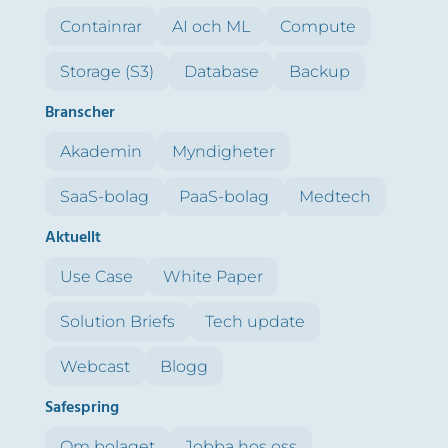
Containrar
AI och ML
Compute
Storage (S3)
Database
Backup
Branscher
Akademin
Myndigheter
SaaS-bolag
PaaS-bolag
Medtech
Aktuellt
Use Case
White Paper
Solution Briefs
Tech update
Webcast
Blogg
Safespring
Om bolaget
Jobba hos oss