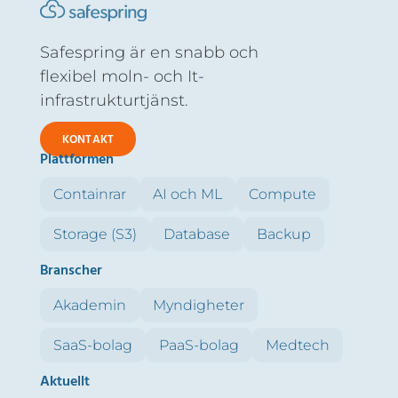
Safespring är en snabb och
flexibel moln- och It-
infrastrukturtjänst.
KONTAKT
Plattformen
Containrar
AI och ML
Compute
Storage (S3)
Database
Backup
Branscher
Akademin
Myndigheter
SaaS-bolag
PaaS-bolag
Medtech
Aktuellt